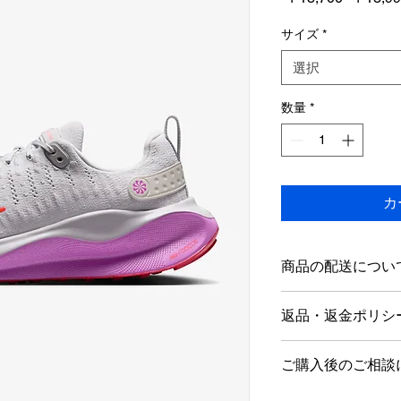
常
価
サイズ
*
格
選択
数量
*
カ
商品の配送につい
店舗営業日１～5日
返品・返金ポリシ
海外発送は行ってお
商品到着後1週間以
ご購入後のご相談
ただし新品未使用品
す。
当店では、営業時間