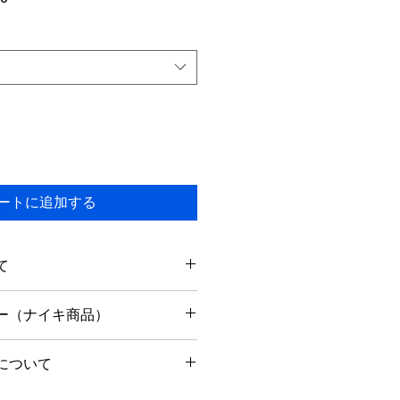
ー
ル
価
格
ートに追加する
て
以内に出荷予定です。
ー（ナイキ商品）
りません。
内のみ返品可能です。
について
で箱・タグなど揃った状態に限りま
中であれば、お問い合わせ後24時間