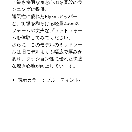
で最も快適な履き心地を普段のラ
ンニングに提供。
通気性に優れたFlyknitアッパー
と、衝撃を和らげる軽量ZoomX
フォームの丈夫なプラットフォー
ムを体験してみてください。
さらに、このモデルのミッドソー
ルは旧モデルよりも幅広で厚みが
あり、クッション性に優れた快適
な履き心地が向上しています。
表示カラー：ブルーティント/
グリーンストライク
スタイル： DR2660-100
原産地： ベトナム
商品の配送について
店舗営業日１～5日以内に出荷予定で