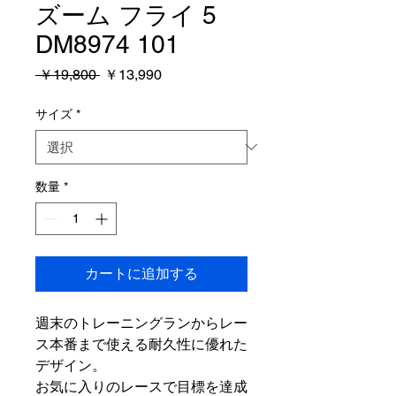
ズーム フライ 5
DM8974 101
通
セ
 ￥19,800 
￥13,990
常
ー
価
ル
サイズ
*
格
価
格
数量
*
カートに追加する
週末のトレーニングランからレー
ス本番まで使える耐久性に優れた
デザイン。
お気に入りのレースで目標を達成