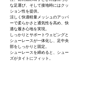
な足運び、そして接地時にはクッ
ション性を提供。
涼しく快適軽量メッシュのアッパ
ーで柔らかさと通気性を高め、快
適な履き心地を実現。
しっかりとサポートウェビングと
シューレースが一体化し、足中央
部をしっかりと固定。
シューレースを締めると、シュー
ズがタイトにフィット。
さらに、前足部とヒールの両方に
やや幅広のベースを採用し、安定
性を強化。
表示カラー：ホワイト/ディー
プジャングル/クリアジェイド/
ベアリーグリーン/ライトウル
トラマリン