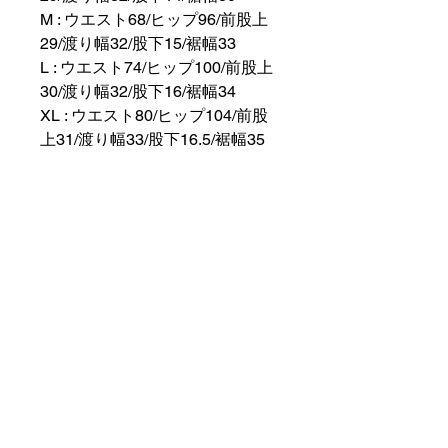
M : ウエスト68/ヒップ96/前股上
29/渡り幅32/股下15/裾幅33
L : ウエスト74/ヒップ100/前股上
30/渡り幅32/股下16/裾幅34
XL : ウエスト80/ヒップ104/前股
上31/渡り幅33/股下16.5/裾幅35
スタンダードフィット：定番
の快適な着用感
モデルの身長183cm、Mサイ
ズ着用
*お届けする商品の寸法と若干の
差異が生じる場合があります
商品の配送について
店舗営業日１～5日以内に出荷予定で