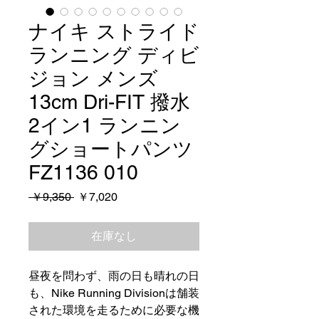
ナイキ ストライド
ランニング ディビ
ジョン メンズ
13cm Dri-FIT 撥水
2イン1 ランニン
グショートパンツ
FZ1136 010
通
セ
 ￥9,350 
￥7,020
常
ー
価
ル
在庫なし
格
価
格
昼夜を問わず、雨の日も晴れの日
も、Nike Running Divisionは舗装
された環境を走るために必要な機