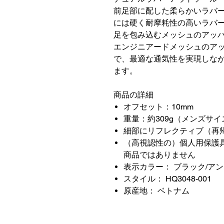
前足部に配した柔らかいラバ
には硬く耐摩耗性の高いラバ
足を包み込むメッシュのアッ
エンジニアードメッシュのア
で、最適な通気性を実現しな
ます。
商品の詳細
オフセット：10mm
重量：約309g（メンズサイズ
細部にリフレクティブ（再
（高視認性の）個人用保護
商品ではありません
表示カラー： ブラック/ア
スタイル： HQ3048-001
原産地： ベトナム