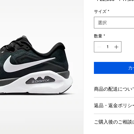
常
価
サイズ
*
格
選択
数量
*
カ
商品の配送につい
店舗営業日１～5日
返品・返金ポリシ
海外発送は行ってお
商品到着後1週間以
ご購入後のご相談
ただし新品未使用品
す。
当店では、営業時間