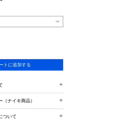
ー
ル
価
格
ートに追加する
て
以内に出荷予定です。
ー（ナイキ商品）
りません。
内のみ返品可能です。
について
で箱・タグなど揃った状態に限りま
中であれば、お問い合わせ後24時間