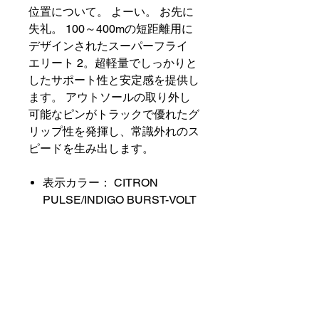
位置について。 よーい。 お先に
失礼。 100～400mの短距離用に
デザインされたスーパーフライ
エリート 2。超軽量でしっかりと
したサポート性と安定感を提供し
ます。 アウトソールの取り外し
可能なピンがトラックで優れたグ
リップ性を発揮し、常識外れのス
ピードを生み出します。
表示カラー： CITRON
PULSE/INDIGO BURST-VOLT
ICE
スタイル： FZ9662-800
原産地： 中国
商品の配送について