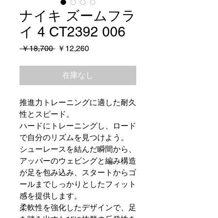
ナイキ ズームフラ
イ 4 CT2392 006
通
セ
 ￥18,700 
￥12,260
常
ー
価
ル
在庫なし
格
価
格
推進力トレーニングに適した耐久
性とスピード。
ハードにトレーニングし、ロード
で自分のリズムを見つけよう。
シューレースを結んだ瞬間から、
アッパーのウェビングと編み構造
が足を包み込み、スタートからゴ
ールまでしっかりとしたフィット
感を提供します。
柔軟性を強化したデザインで、足