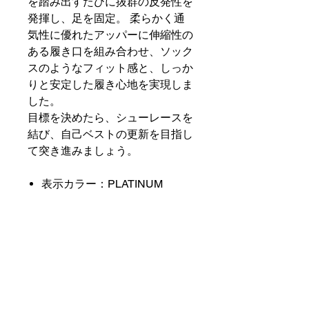
を踏み出すたびに抜群の反発性を
発揮し、足を固定。 柔らかく通
気性に優れたアッパーに伸縮性の
ある履き口を組み合わせ、ソック
スのようなフィット感と、しっか
りと安定した履き心地を実現しま
した。
目標を決めたら、シューレースを
結び、自己ベストの更新を目指し
て突き進みましょう。
表示カラー：PLATINUM
TINT/SIREN RED-WHITE
スタイル： CT2392-006
原産地： ベトナム
商品の配送について
店舗営業日１～5日以内に出荷予定で