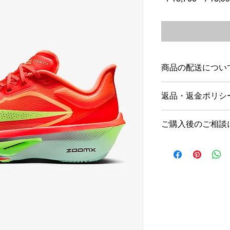
常
価
格
商品の配送につい
店舗営業日１～5日
返品・返金ポリシ
海外発送は行ってお
商品到着後1週間以
ご購入後のご相談
ただし新品未使用品
す。
当店では、営業時間
＊不良品の場合は、
以内の返信を心がけ