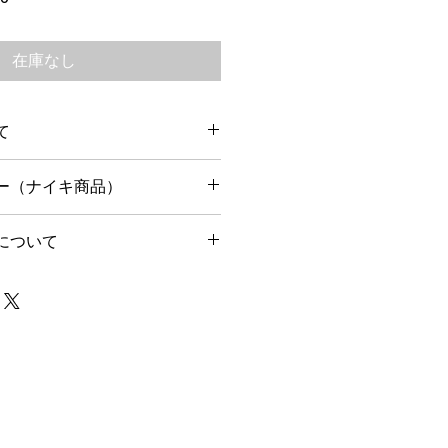
ー
ル
価
在庫なし
格
て
以内に出荷予定です。
ー（ナイキ商品）
りません。
内のみ返品可能です。
について
で箱・タグなど揃った状態に限りま
中であれば、お問い合わせ後24時間
別途ご相談ください。
ております。