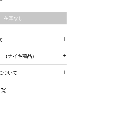
ー
ル
価
在庫なし
格
て
以内に出荷予定です。
ー（ナイキ商品）
りません。
内のみ返品可能です。
について
で箱・タグなど揃った状態に限りま
中であれば、お問い合わせ後24時間
別途ご相談ください。
ております。