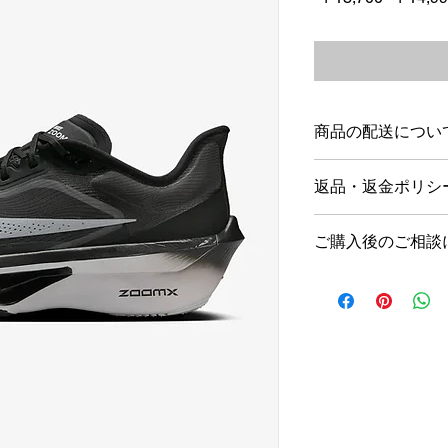
常
価
格
商品の配送につい
店舗営業日１～5日
返品・返金ポリシ
海外発送は行ってお
商品到着後1週間以
ご購入後のご相談
ただし新品未使用品
す。
当店では、営業時間
＊不良品の場合は、
以内の返信を心がけ