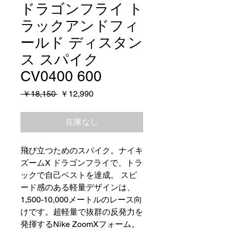
ドラゴンフライ ト
ラックアンドフィ
ールド ディスタン
ス スパイク
CV0400 600
通
セ
 ￥18,150 
￥12,990
常
ー
価
ル
在庫なし
格
価
格
飛び立つためのスパイク。ナイキ
ズームX ドラゴンフライで、トラ
ックで自己ベストを達成。 スピ
ード感のある軽量デザインは、
1,500-10,000メートルのレース向
けです。超軽量で抜群の反発力を
発揮するNike ZoomXフォーム。