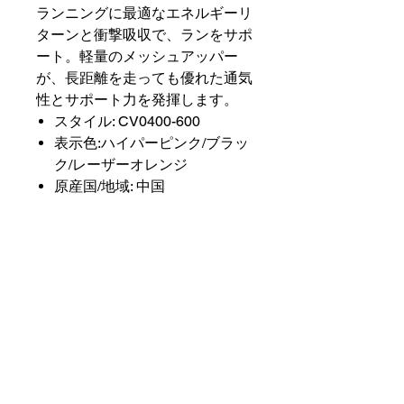
ランニングに最適なエネルギーリ
ターンと衝撃吸収で、ランをサポ
ート。軽量のメッシュアッパー
が、長距離を走っても優れた通気
性とサポート力を発揮します。
スタイル: CV0400-600
表示色:ハイパーピンク/ブラッ
ク/レーザーオレンジ
原産国/地域: 中国
商品の配送について
店舗営業日１～5日以内に出荷予定で
返品・返金ポリシー（ナイキ商
す。
品）
海外発送は行っておりません。
商品到着後1週間以内のみ返品可能で