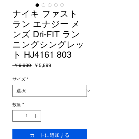
ナイキ ファスト
ラン エナジー メ
ンズ Dri-FIT ラン
ニングシングレッ
ト HJ4161 803
通
セ
 ￥6,930 
￥5,899
常
ー
価
ル
サイズ
*
格
価
格
数量
*
カートに追加する