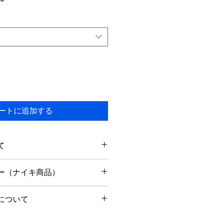
ー
ル
価
格
ートに追加する
て
以内に出荷予定です。
ー（ナイキ商品）
りません。
内のみ返品可能です。
について
で箱・タグなど揃った状態に限りま
中であれば、お問い合わせ後24時間