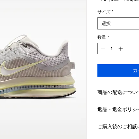
常
価
サイズ
*
格
選択
数量
*
カ
商品の配送につい
店舗営業日１～5日
返品・返金ポリシ
海外発送は行ってお
商品到着後1週間以
ご購入後のご相談
ただし新品未使用品
す。
当店では、営業時間