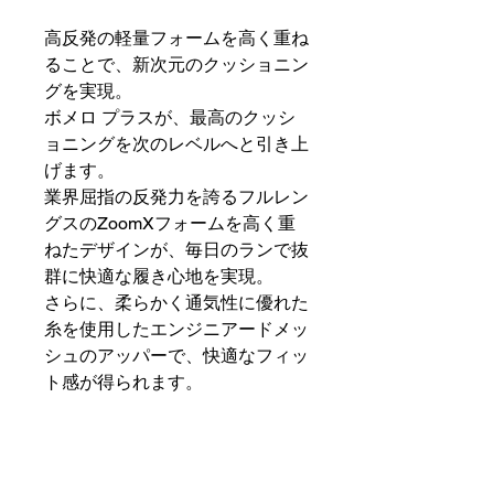
高反発の軽量フォームを高く重ね
ることで、新次元のクッショニン
グを実現。
ボメロ プラスが、最高のクッシ
ョニングを次のレベルへと引き上
げます。
業界屈指の反発力を誇るフルレン
グスのZoomXフォームを高く重
ねたデザインが、毎日のランで抜
群に快適な履き心地を実現。
さらに、柔らかく通気性に優れた
糸を使用したエンジニアードメッ
シュのアッパーで、快適なフィッ
ト感が得られます。
表示カラー： シーウィード/キ
ャノン/グリーンヘイズ/ボルト
スタイル： HV8150-300