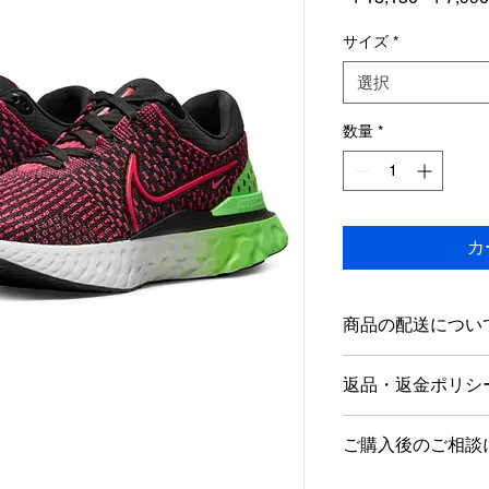
常
価
サイズ
*
格
選択
数量
*
カ
商品の配送につい
店舗営業日１～5日
返品・返金ポリシ
海外発送は行ってお
商品到着後1週間以
ご購入後のご相談
ただし新品未使用品
す。
当店では、営業時間