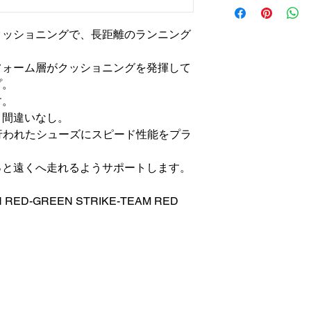
＊不良品の場合は、
以内の返信を心がけ
クッショニングで、長距離のランニング
フォーム層がクッショニングを発揮して
プ。
す。
と間違いなし。
が行われたシューズにスピード性能をプラ
っと遠くへ走れるようサポートします。
RED-GREEN STRIKE-TEAM RED
株式会社 カスカワスポーツ
〒990-2413​ 山形県山形市南原町2-11-1