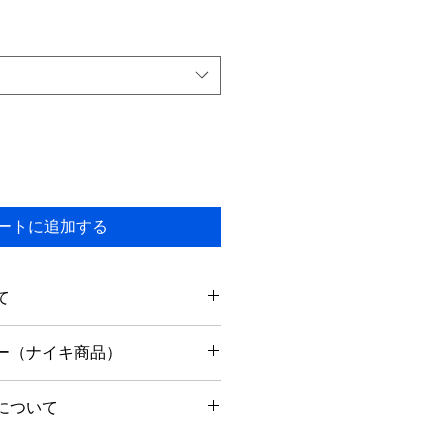
ー
ル
価
格
ートに追加する
て
以内に出荷予定です。
ー（ナイキ商品）
りません。
内のみ返品可能です。
について
で箱・タグなど揃った状態に限りま
中であれば、お問い合わせ後24時間