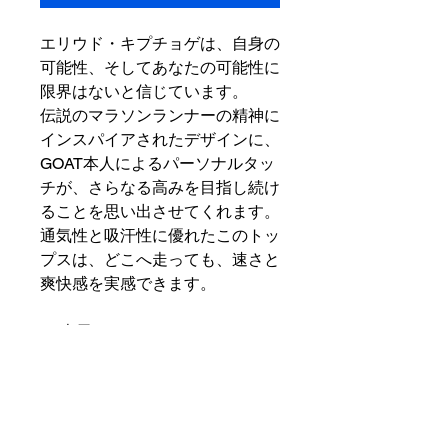
エリウド・キプチョゲは、自身の
可能性、そしてあなたの可能性に
限界はないと信じています。
伝説のマラソンランナーの精神に
インスパイアされたデザインに、
GOAT本人によるパーソナルタッ
チが、さらなる高みを目指し続け
ることを思い出させてくれます。
通気性と吸汗性に優れたこのトッ
プスは、どこへ走っても、速さと
爽快感を実感できます。
表示カラー： サミットホワイ
ト/ピカンテレッド
スタイル： FB7067-010
原産地： ベトナム