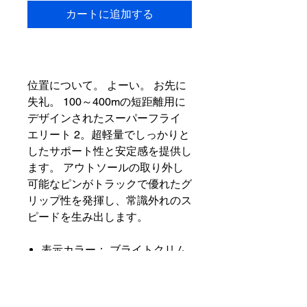
カートに追加する
位置について。 よーい。 お先に
失礼。 100～400mの短距離用に
デザインされたスーパーフライ
エリート 2。超軽量でしっかりと
したサポート性と安定感を提供し
ます。 アウトソールの取り外し
可能なピンがトラックで優れたグ
リップ性を発揮し、常識外れのス
ピードを生み出します。
表示カラー： ブライトクリム
ゾン/ライムブラスト/ミントフ
ォーム/ウォッシュドコーラル
スタイル： FZ9662-600