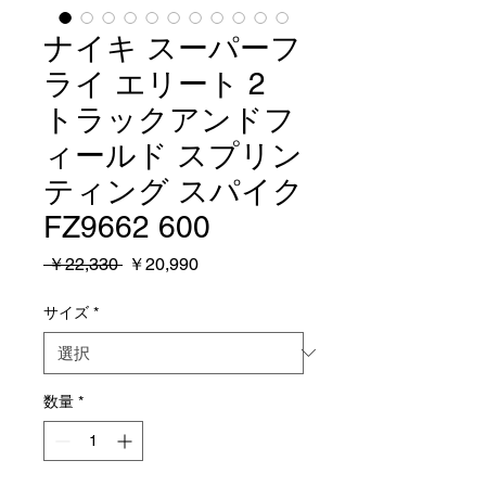
ナイキ スーパーフ
ライ エリート 2
トラックアンドフ
ィールド スプリン
ティング スパイク
FZ9662 600
通
セ
 ￥22,330 
￥20,990
常
ー
価
ル
サイズ
*
格
価
格
数量
*