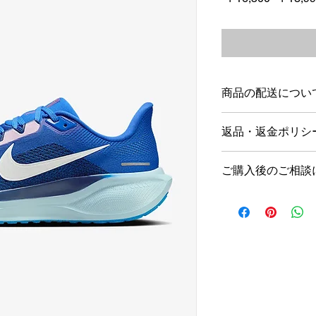
常
価
格
商品の配送につい
店舗営業日１～5日
返品・返金ポリシ
海外発送は行ってお
商品到着後1週間以
ご購入後のご相談
ただし新品未使用品
す。
当店では、営業時間
＊不良品の場合は、
以内の返信を心がけ