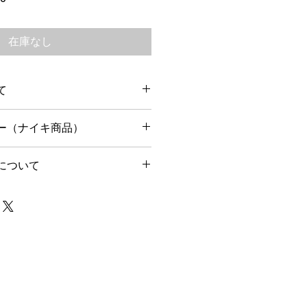
ー
ル
価
在庫なし
格
て
以内に出荷予定です。
ー（ナイキ商品）
りません。
内のみ返品可能です。
について
で箱・タグなど揃った状態に限りま
中であれば、お問い合わせ後24時間
別途ご相談ください。
ております。